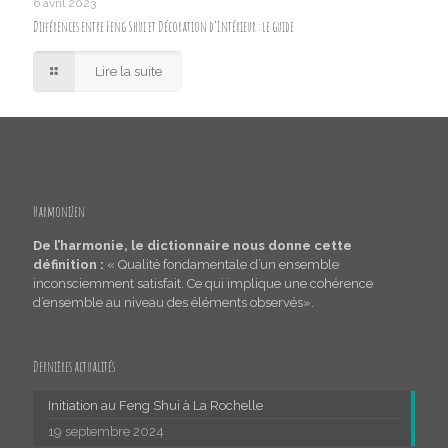
6 avril 2023
Différences entre Feng Shui et Décoration d’Intérieur : le guide
Lire la suite
HarmoniZen
De l’harmonie, le dictionnaire nous donne cette
définition :
« Qualité fondamentale d’un ensemble
inconsciemment satisfait. Ce qui implique une cohérence
d’ensemble au niveau des éléments observés».
Dernières actualités
Initiation au Feng Shui à La Rochelle
19 septembre 2024