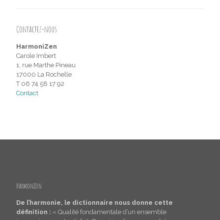
Contactez-nous
HarmoniZen
Carole Imbert
1, rue Marthe Pineau
17000 La Rochelle
T 06 74 58 17 92
Contact
HarmoniZen
De l’harmonie, le dictionnaire nous donne cette
définition :
« Qualité fondamentale d’un ensemble