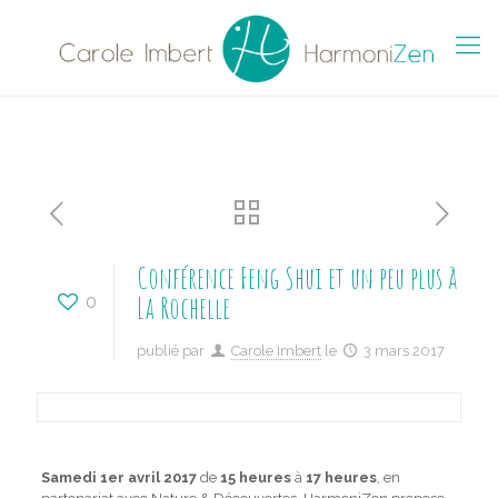
Conférence Feng Shui et un peu plus à
La Rochelle
0
publié par
Carole Imbert
le
3 mars 2017
Samedi 1er avril 2017
de
15 heures
à
17 heures
, en