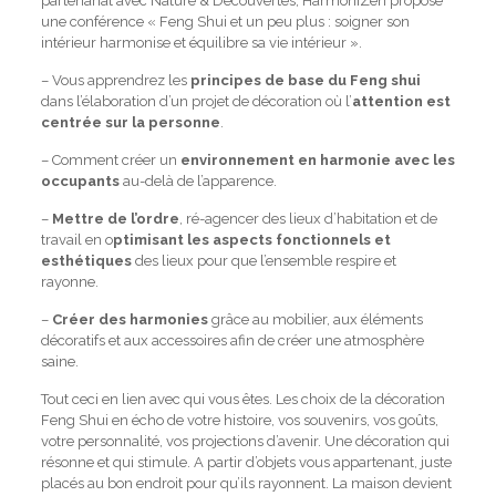
partenariat avec Nature & Découvertes, HarmoniZen propose
une conférence « Feng Shui et un peu plus : soigner son
intérieur harmonise et équilibre sa vie intérieur ».
– Vous apprendrez les
principes de base du Feng shui
dans l’élaboration d’un projet de décoration où l’
attention est
centrée sur la personne
.
– Comment créer un
environnement en harmonie avec les
occupants
au-delà de l’apparence.
–
Mettre de l’ordre
, ré-agencer des lieux d’habitation et de
travail en o
ptimisant les aspects fonctionnels et
esthétiques
des lieux pour que l’ensemble respire et
rayonne.
–
Créer des harmonies
grâce au mobilier, aux éléments
décoratifs et aux accessoires afin de créer une atmosphère
saine.
Tout ceci en lien avec qui vous êtes. Les choix de la décoration
Feng Shui en écho de votre histoire, vos souvenirs, vos goûts,
votre personnalité, vos projections d’avenir. Une décoration qui
résonne et qui stimule. A partir d’objets vous appartenant, juste
placés au bon endroit pour qu’ils rayonnent. La maison devient